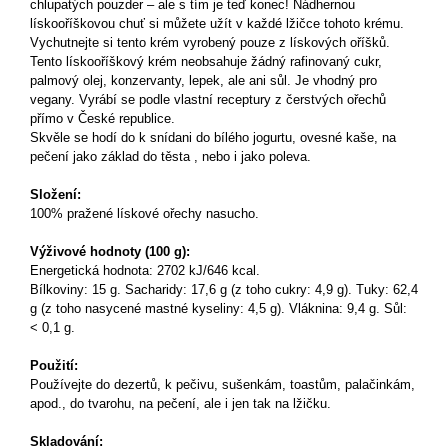
chlupatých pouzder – ale s tím je teď konec! Nádhernou
lískooříškovou chuť si můžete užít v každé lžičce tohoto krému.
Vychutnejte si tento krém vyrobený pouze z lískových oříšků.
Tento lískooříškový krém neobsahuje žádný rafinovaný cukr,
palmový olej, konzervanty, lepek, ale ani sůl. Je vhodný pro
vegany. Vyrábí se podle vlastní receptury z čerstvých ořechů
přímo v České republice.
Skvěle se hodí do k snídani do bílého jogurtu, ovesné kaše, na
pečení jako základ do těsta , nebo i jako poleva.
Složení:
100% pražené lískové ořechy nasucho.
Výživové hodnoty (100 g):
Energetická hodnota: 2702 kJ/646 kcal.
Bílkoviny: 15 g. Sacharidy: 17,6 g (z toho cukry: 4,9 g). Tuky: 62,4
g (z toho nasycené mastné kyseliny: 4,5 g). Vláknina: 9,4 g. Sůl:
< 0,1 g.
Použití:
Používejte do dezertů, k pečivu, sušenkám, toastům, palačinkám,
apod., do tvarohu, na pečení, ale i jen tak na lžičku.
Skladování: