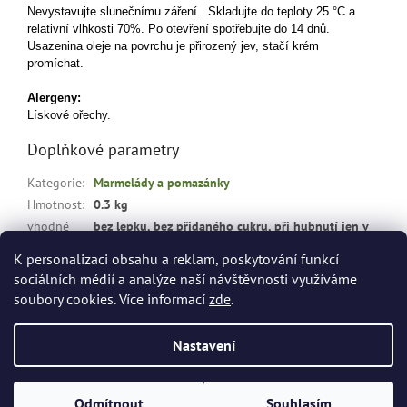
Nevystavujte slunečnímu záření. Skladujte do teploty 25 °C a
relativní vlhkosti 70%. Po otevření spotřebujte do 14 dnů.
Usazenina oleje na povrchu je přirozený jev, stačí krém
promíchat.
Alergeny:
Lískové ořechy.
Doplňkové parametry
Kategorie
:
Marmelády a pomazánky
Hmotnost
:
0.3 kg
vhodné
bez lepku, bez přidaného cukru, při hubnutí jen v
pro
:
omezeném množství
K personalizaci obsahu a reklam, poskytování funkcí
sociálních médií a analýze naší návštěvnosti využíváme
Z
soubory cookies. Více informací
zde
.
á
Vytvořil Shoptet
p
Nastavení
a
t
Copyright 2026
dietashopbrno.cz
. Všechna práva vyhrazena.
í
Odmítnout
Souhlasím
Upravit nastavení cookies