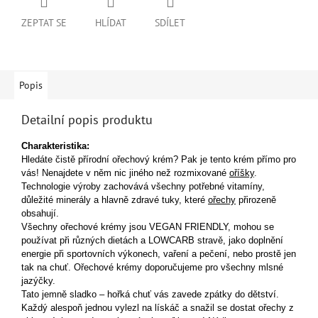
ZEPTAT SE
HLÍDAT
SDÍLET
Popis
Detailní popis produktu
Charakteristika:
Hledáte čistě přírodní ořechový krém? Pak je tento krém přímo pro
vás! Nenajdete v něm nic jiného než rozmixované
oříšky
.
Technologie výroby zachovává všechny potřebné vita­míny,
důležité mine­rály a hlavně zdravé tuky, které
ořechy
přirozeně
obsahují.
Všechny ořechové krémy jsou VEGAN FRIENDLY, mohou se
používat při různých dietách a LOWCARB stravě, jako doplnění
energie při sportovních výkonech, vaření a pečení, nebo prostě jen
tak na chuť.
Ořechové krémy doporučujeme pro všechny mlsné
jazýčky.
Tato jemně sladko – hořká chuť vás zavede zpátky do dětství.
Každý alespoň jednou vylezl na lískáč a snažil se dostat ořechy z