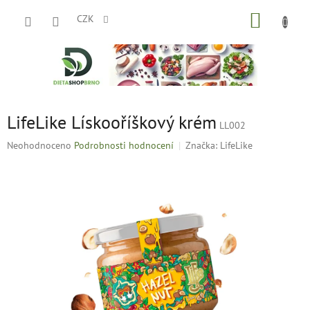
Přejít
NÁKUP
na
CZK
obsah
KOŠÍK
LifeLike Lískooříškový krém
LL002
Průměrné
Neohodnoceno
Podrobnosti hodnocení
Značka:
LifeLike
hodnocení
produktu
je
0,0
z
5
hvězdiček.