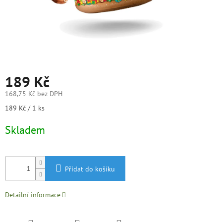
189 Kč
168,75 Kč bez DPH
Měrná
189 Kč / 1 ks
cena:
Skladem
Přidat do košíku
Detailní informace