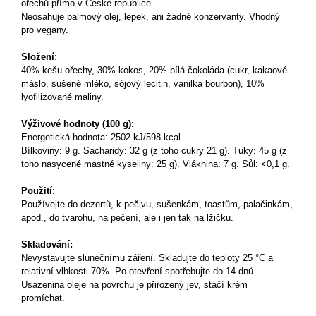
ořechů přímo v České republice.
Neosahuje palmový olej, lepek, ani žádné konzervanty. Vhodný
pro vegany.
Složení:
40% kešu ořechy, 30% kokos, 20% bílá čokoláda (cukr, kakaové
máslo, sušené mléko, sójový lecitin, vanilka bourbon), 10%
lyofilizované maliny
.
Výživové hodnoty (100 g):
Energetická hodnota: 2502 kJ/598 kcal
Bílkoviny: 9 g. Sacharidy: 32 g (z toho cukry 21 g). Tuky: 45 g (z
toho nasycené mastné kyseliny: 25 g). Vláknina: 7 g. Sůl: <0,1 g.
Použití:
Používejte do dezertů, k pečivu, sušenkám, toastům, palačinkám,
apod., do tvarohu, na pečení, ale i jen tak na lžičku.
Skladování:
Nevystavujte slunečnímu záření. Skladujte do teploty 25 °C a
relativní vlhkosti 70%. Po otevření spotřebujte do 14 dnů.
Usazenina oleje na povrchu je přirozený jev, stačí krém
promíchat.