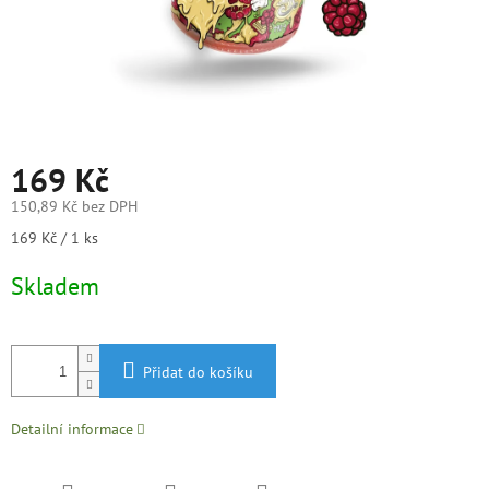
169 Kč
150,89 Kč bez DPH
Měrná
169 Kč / 1 ks
cena:
Skladem
Přidat do košíku
Detailní informace