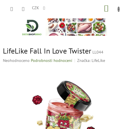
Přejít
NÁKUP
na
CZK
obsah
KOŠÍK
LifeLike Fall In Love Twister
LL044
Průměrné
Neohodnoceno
Podrobnosti hodnocení
Značka:
LifeLike
hodnocení
produktu
je
0,0
z
5
hvězdiček.