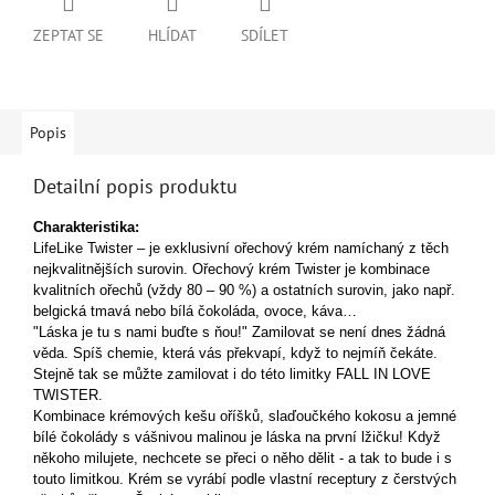
ZEPTAT SE
HLÍDAT
SDÍLET
Popis
Detailní popis produktu
Charakteristika:
LifeLike Twister – je exklusivní ořechový krém namíchaný z těch
nejkvalitnějších surovin. Ořechový krém Twister je kombinace
kvalitních ořechů (vždy 80 – 90 %) a ostatních surovin, jako např.
belgická tmavá nebo bílá čokoláda, ovoce, káva…
"Láska je tu s nami buďte s ňou!" Zamilovat se není dnes žádná
věda. Spíš chemie, která vás překvapí, když to nejmíň čekáte.
Stejně tak se můžte zamilovat i do této limitky FALL IN LOVE
TWISTER.
Kombinace krémových kešu oříšků, slaďoučkého kokosu a jemné
bílé čokolády s vášnivou malinou je láska na první lžičku! Když
někoho milujete, nechcete se přeci o něho dělit - a tak to bude i s
touto limitkou.
Krém se vyrábí podle vlastní receptury z čerstvých