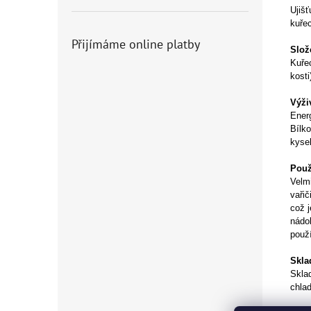
Ujiš
kuře
Přijímáme online platby
Slož
Kuře
kosti
Výži
Energ
Bílko
kysel
Použi
Velm
vaři
což 
nádo
použ
Skla
Sklad
chlad