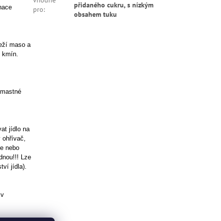
vhodné
přidaného cukru, s nízkým
nace
pro
:
obsahem tuku
eží maso a
, kmín.
é mastné
t jídlo na
 ohřívač,
če nebo
dnou!!! Lze
ví jídla).
 v