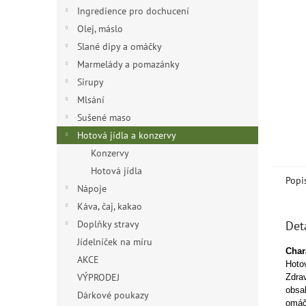
n
Ingredience pro dochucení
e
Olej, máslo
l
Slané dipy a omáčky
Marmelády a pomazánky
Sirupy
Mlsání
Sušené maso
Hotová jídla a konzervy
Konzervy
Hotová jídla
Popi
Nápoje
Káva, čaj, kakao
Doplňky stravy
Det
Jídelníček na míru
Chara
AKCE
Hotov
VÝPRODEJ
Zdrav
obsah
Dárkové poukazy
omáč