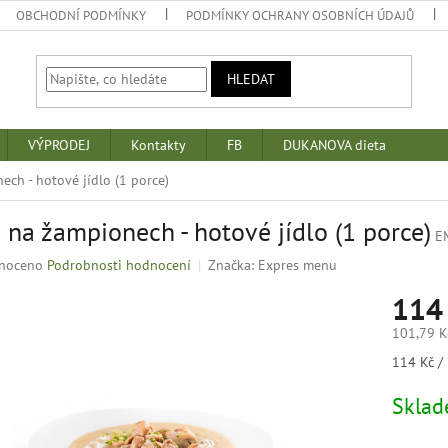
OBCHODNÍ PODMÍNKY
PODMÍNKY OCHRANY OSOBNÍCH ÚDAJŮ
HLEDAT
VÝPRODEJ
Kontakty
FB
DUKANOVA dieta
ech - hotové jídlo (1 porce)
 na žampionech - hotové jídlo (1 porce)
E
né
noceno
Podrobnosti hodnocení
Značka:
Expres menu
ní
114
u
101,79 K
Měrná
114 Kč / 
cena:
k.
Skla