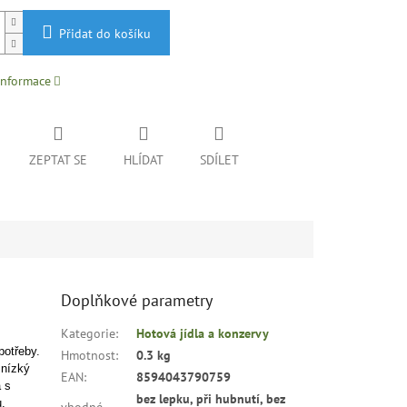
Přidat do košíku
informace
ZEPTAT SE
HLÍDAT
SDÍLET
Doplňkové parametry
Kategorie
:
Hotová jídla a konzervy
potřeby.
Hmotnost
:
0.3 kg
 nízký
EAN
:
8594043790759
 s
bez lepku, při hubnutí, bez
.