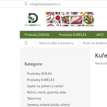
Přejít
info@dietashopbrno.cz
na
obsah
Produkty DUKAN
Produkty KARÉLÉA
AKCE
Domů
Hotová jídla a konzervy
Kuře na žampion
P
Kuře
o
Přeskočit
s
Průměr
Kategorie
Neohod
kategorie
t
hodnoce
r
produkt
Produkty DUKAN
a
je
Produkty KARÉLÉA
n
0,0
z
Sypké na pečení a vaření
n
5
í
Pečivo, müsli, granola, kaše
hvězdiče
p
Těstoviny
a
Semena, sušené plody, ořechy