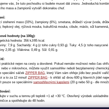
ťujeme vás, že tuto pochoutku si budete muset dát znovu. Jednoduchá kombi
cího masa a žampionů vytváří dokonalou chuť.
ení:
cí stehenní maso (33%), žampiony (6%), smetana, drůbeží vývar (voda, drůb
), řepkový olej, rýžová mouka, kukuřičná mouka, cibule, máslo, sůl kamenná
vové hodnoty (na 100g):
etická hodnota: 356 kJ/85 kcal.
viny: 7,9 g. Sacharidy: 4 g (z toho cukry 0,93 g). Tuky: 4,5 (z toho nasycen
iny 2,05 g). Vláknina: 0,49 g. Sůl: 0,81 g.
tí:
i praktické nejen na cesty a dovolené. Pokud nemáte možnost nebo čas ohříva
či nebo v mikrovlnce, můžete využít samoohřev neboli bezplamenný chemický
je speciální sáček
ZIPPER BAG
, který Vám sám ohřeje jídlo bez použití vaři
bí a to za 12 minut!
ZIPPER BAG
- k ohřátí až dvou 600 g hlavních jídel naje
ít pouze se speciálními
samoohřevnými kapslemi
(20 g nebo 50 g - dle množst
dování:
ujte v suchu a temnu při teplotě +1 až +30 °C. Otevřený výrobek uskladněte
ničce a spotřebujte do 48 hodin.