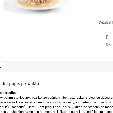
Detailní 
TISK
s
ailní popis produktu
kteristika:
ý pokrm sterilovaný, bez konzervačních látek, bez lepku, s dlouhou dobou s
ější verze klasického pokrmu. Je vhodný na cesty, i v dietních režimech pro
 tuků i sacharidů. Ušetří Vám práci i čas!
Kousky kuřecího stehenního masa
kou z dušených žampionů a smetany. Některé houby jsou jedlé jenom jednou