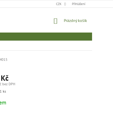
MOJE OBJEDNÁVKA
CZK
Přihlášení
NÁKUPNÍ
Prázdný košík
KOŠÍK
M015
 Kč
č bez DPH
1 ks
dem