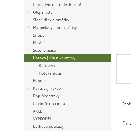
n
Ingredience pro dochucení
e
Olej, máslo
l
Slané dipy a omáčky
Marmelády a pomazánky
Sirupy
Mlsání
Sušené maso
Hotová jídla a konzervy
Konzervy
Hotová jídla
Nápoje
Káva, čaj, kakao
Doplňky stravy
Jídelníček na míru
Popi
AKCE
VÝPRODEJ
Det
Dárkové poukazy