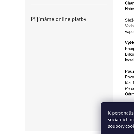
Chara
Hotov
Přijímáme online platby
Slož
Voda
vápen
Výži
Energ
Bílko
kysel
Použi
Povol
fázi
Při 
Odtr
Skla
Sklad
K personaliz
sociálních m
soubory cook
Z