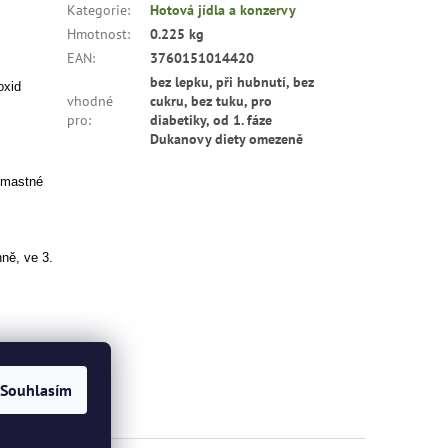
Kategorie
:
Hotová jídla a konzervy
Hmotnost
:
0.225 kg
EAN
:
3760151014420
bez lepku, při hubnutí, bez
oxid
vhodné
cukru, bez tuku, pro
pro
:
diabetiky, od 1. fáze
Dukanovy diety omezeně
é mastné
ně, ve 3.
Souhlasím