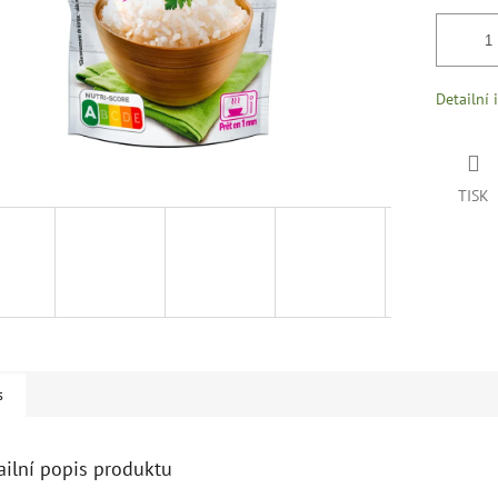
Detailní 
TISK
s
ailní popis produktu