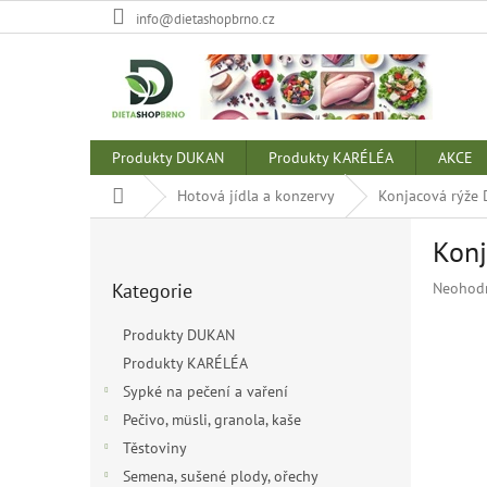
Přejít
info@dietashopbrno.cz
na
obsah
Produkty DUKAN
Produkty KARÉLÉA
AKCE
Domů
Hotová jídla a konzervy
Konjacová rýže 
P
Konj
o
Přeskočit
s
Průměr
Kategorie
Neohod
kategorie
t
hodnoce
r
produkt
Produkty DUKAN
a
je
Produkty KARÉLÉA
n
0,0
z
Sypké na pečení a vaření
n
5
í
Pečivo, müsli, granola, kaše
hvězdiče
p
Těstoviny
a
Semena, sušené plody, ořechy