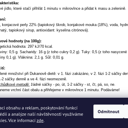
kteristika:
é jídlo, které stačí přihřát 1 minutu v mikrovlnce a přidat k masu a zelenině.
ení:
, konjacové perly 22% (tapiokový škrob, konjakové mouka (18%), voda, hydr
atý, tapiokový sirup, antioxidant: kyselina citrónová).
vové hodnoty (na 100g):
etická hodnota: 297 kJ/70 kcal.
viny: 0,5 g. Sacharidy: 16 g (z toho cukry 0,2 g). Tuky: 0,5 (z toho nasycen
iny 0,1 g). Vláknina: 2,1 g. Sůl: 0,01 g.
tí:
ené množství při Dukanově dietě: v 1. fázi zakázáno, v 2. fázi 1-2 sáčky den
 1-2 sáčky denně a ve 4. fázi neomezeně.
schůdkové metodě:
žádné sáčky - po, út, 1-2 sáčky - st, čt, pá, so, ne.
hneme vrchní část obalu a přihřejeme v mikrovlnce 1 minutu. Podáváme!
dování:
ujte v původním obalu při pokojové teplotě, po otevření v lednici.
aci obsahu a reklam, poskytování funkcí
Odmítnout
édií a analýze naší návštěvnosti využíváme
ies. Více informací
zde
.