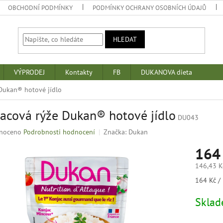
OBCHODNÍ PODMÍNKY
PODMÍNKY OCHRANY OSOBNÍCH ÚDAJŮ
HLEDAT
VÝPRODEJ
Kontakty
FB
DUKANOVA dieta
Dukan® hotové jídlo
acová rýže Dukan® hotové jídlo
DU043
né
noceno
Podrobnosti hodnocení
Značka:
Dukan
ní
164
u
146,43 K
Měrná
164 Kč / 
cena:
k.
Skla