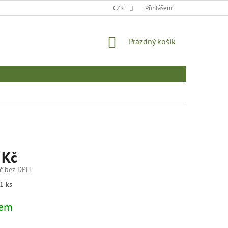
MOJE OBJEDNÁVKA
CZK
Přihlášení
NÁKUPNÍ
Prázdný košík
KOŠÍK
 Kč
č bez DPH
1 ks
dem