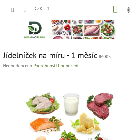
Přejít
NÁKUP
na
CZK
obsah
KOŠÍK
Jídelníček na míru - 1 měsíc
JM003
Průměrné
Neohodnoceno
Podrobnosti hodnocení
hodnocení
produktu
je
0,0
z
5
hvězdiček.