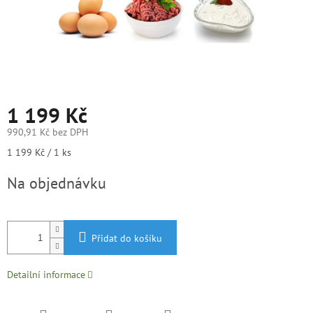
1 199 Kč
990,91 Kč bez DPH
Měrná
1 199 Kč / 1 ks
cena:
Na objednávku
Přidat do košíku
Detailní informace