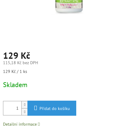
129 Kč
115,18 Kč bez DPH
Měrná
129 Kč / 1 ks
cena:
Skladem
Přidat do košíku
Detailní informace