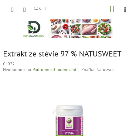
Přejít
NÁKUP
na
CZK
obsah
KOŠÍK
Extrakt ze stévie 97 % NATUSWEET
CL022
Průměrné
Neohodnoceno
Podrobnosti hodnocení
Značka:
Natusweet
hodnocení
produktu
je
0,0
z
5
hvězdiček.