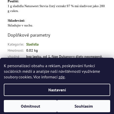
Použití:
1 g sladidla Natusweet Stevia čistý extrakt 97 % má sladivost jako 280
g cukru.
Skladování:
Skladujte v suchu.
Doplňkové parametry
Kategorie
:
Sladidla
Hmotnost
:
0.02 kg
vhodné
bez lepku, od 1. fáze Dukanovy diety neomezeně,
pro
:
při hubnutí, bez cukru, bez tuku, pro diabetiky
K personalizaci obsahu a reklam, poskytování funkcí
sociálních médií a analýze naší návštěvnosti využíváme
Z
soubory cookies. Více informací
zde
.
á
Vytvořil Shoptet
p
Nastavení
a
t
Copyright 2026
dietashopbrno.cz
. Všechna práva vyhrazena.
í
Odmítnout
Souhlasím
Upravit nastavení cookies