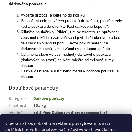
dárkového poukazu:
Vyberte si zboží a dejte ho do košíku.
Po vložení nákupu všech produktů do košíku, přepište celý
kód z poukazu do okénka "Kód dárkového kupónu".
Klikněte na tlačítko "Přidat", tím se zkontroluje správnost
vepsaného kódu a zároveň se objeví další okénko pro kód
dalšího dárkového kupónu. Takže pokud máte více
dárkových kupónů, tak je všechny postupně opíšete.
Uplatněná slevu ve výši hodnoty dárkového poukazu
(dárkových poukazů) se Vám odečte od celkové sumy
nákupu.
Částka k úhradě je 0 Kč nebo rozdíl v hodnotě poukazu a
nákupu.
Doplňkové parametry
Kategorie
:
Dárkové poukazy
Hmotnost
:
101 kg
vhodné
od 1. fáze Dukanovy diety neomezeně, při
pro
:
hubnutí
K personalizaci obsahu a reklam, poskytování funkcí
sociálních médií a analýze naší návštěvnosti využíváme