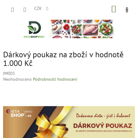
Přejít
NÁKUP
na
CZK
obsah
KOŠÍK
Dárkový poukaz na zboží v hodnotě
1.000 Kč
JM005
Průměrné
Neohodnoceno
Podrobnosti hodnocení
hodnocení
produktu
je
0,0
z
5
hvězdiček.