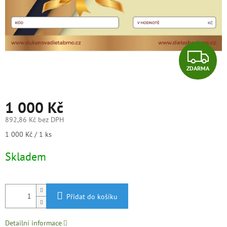
Z
ZDARMA
D
A
1 000 Kč
R
892,86 Kč bez DPH
Měrná
1 000 Kč / 1 ks
M
cena:
Skladem
A
Přidat do košíku
Detailní informace