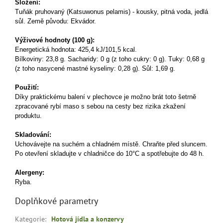
Složení:
Tuňák
pruhovaný (Katsuwonus pelamis) - kousky, pitná voda, jedlá
sůl. Země původu: Ekvádor.
Výživové hodnoty (100 g):
Energetická hodnota: 425,4 kJ/101,5 kcal.
Bílkoviny: 23,8 g. Sacharidy: 0 g (z toho cukry: 0 g). Tuky: 0,68 g
(z toho nasycené mastné kyseliny: 0,28 g). Sůl: 1,69 g.
Použití:
Díky praktickému balení v plechovce je možno brát toto šetrně
zpracované rybí maso s sebou na cesty bez rizika zkažení
produktu.
Skladování:
Uchovávejte na suchém a chladném místě. Chraňte před sluncem.
Po otevření skladujte v chladničce do 10°C a spotřebujte do 48 h.
Alergeny:
Ryba.
Doplňkové parametry
Kategorie
:
Hotová jídla a konzervy