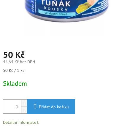
50 Kč
44,64 Kč bez DPH
Měrná
50 Kč / 1 ks
cena:
Skladem
Přidat do košíku
Detailní informace