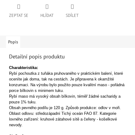
ZEPTAT SE
HLÍDAT
SDÍLET
Popis
Detailní popis produktu
Charakteristika:
Rybí pochoutka z tuňáka pruhovaného v praktickém balení, které
oceníte jak doma, tak na cestách. Je připravena k okamžité
konzumaci. Na výrobu bylo použito pouze kvalitní maso - pořádná
porce bílkovin s minimem tuku.
Rybí maso má vysoký obsah bílkovin, téměř žádné sacharidy a
pouze 1% tuku.
Obsah pevného podílu je 120 g. Způsob produkce: odlov v moři.
Oblast odlovu: středozápadní Tichý oceán FAO 87. Kategorie
lovného zařízení: kruhové zátahové sítě a čeřeny - košelkové
nevody.