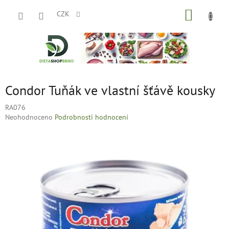
Přejít
NÁKUP
na
CZK
obsah
KOŠÍK
Condor Tuňák ve vlastní šťávě kousky
RA076
Průměrné
Neohodnoceno
Podrobnosti hodnocení
hodnocení
produktu
je
0,0
z
5
hvězdiček.