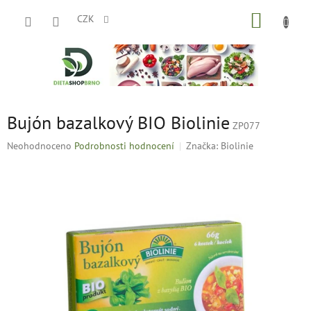
Přejít
NÁKUP
na
CZK
obsah
KOŠÍK
Bujón bazalkový BIO Biolinie
ZP077
Průměrné
Neohodnoceno
Podrobnosti hodnocení
Značka:
Biolinie
hodnocení
produktu
je
0,0
z
5
hvězdiček.