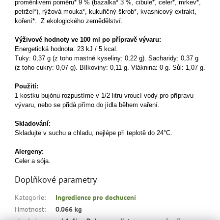
proměnlivém poměru* 9 % (bazalka* 3 %, cibule*, celer*, mrkev*,
petržel*), rýžová mouka*, kukuřičný škrob*, kvasnicový extrakt,
koření*. Z ekologického zemědělství.
Výživové hodnoty ve 100 ml po přípravě vývaru:
Energetická hodnota: 23 kJ / 5 kcal.
Tuky: 0,37 g (z toho mastné kyseliny: 0,22 g). Sacharidy: 0,37 g
(z toho cukry: 0,07 g). Bílkoviny: 0,11 g. Vláknina: 0 g. Sůl: 1,07 g.
Použití:
1 kostku bujónu rozpustíme v 1/2 litru vroucí vody pro přípravu
vývaru, nebo se přidá přímo do jídla během vaření.
Skladování:
Skladujte v suchu a chladu, nejlépe při teplotě do 24°C.
Alergeny:
Celer a sója.
Doplňkové parametry
Kategorie
:
Ingredience pro dochucení
Hmotnost
:
0.066 kg