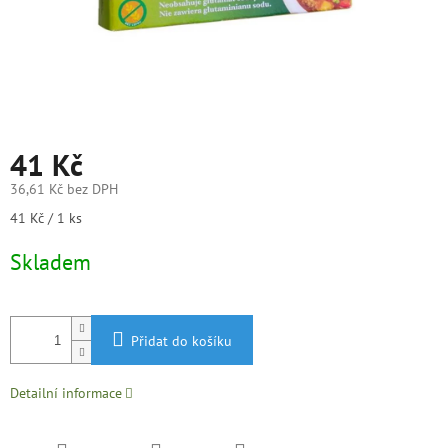
41 Kč
36,61 Kč bez DPH
Měrná
41 Kč / 1 ks
cena:
Skladem
Přidat do košíku
Detailní informace