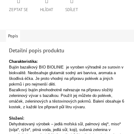
ZEPTAT SE
HLÍDAT
SDÍLET
Popis
Detailní popis produktu
Charakteristika:
Bujón bazalkový BIO BIOLINIE je vyroben výhradně ze surovin v
biokvalitě. Neobsahuje glutamát sodný ani barviva, aromata a
škodlivá éčka. Je proto vhodný na přípravu polévek a jiných
pokrmů i pro nejmenší děti.
Bazalkový bujón plnohodnotně nahrazuje na přípravu složitý
zeleninový vývar s bazalkou. Použít jej můžete do polévek,
omáček, zeleninových a těstovinových pokrmů. Balení obsahuje 6
kostek, z každé lze připravit půl litru vývaru.
Složení:
Dehydratovaný výrobek – jedlá mořská sůl, palmový olej*, miso*
(sója*, rýže*, pitná voda, jedlá sůl, koji), sušená zelenina v