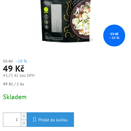
55 Kč
–10 %
55 Kč
–10 %
49 Kč
43,75 Kč bez DPH
Měrná
49 Kč / 1 ks
cena:
Skladem
Přidat do košíku