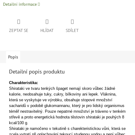
Detailní informace
ZEPTAT SE
HLÍDAT
SDÍLET
Popis
Detailní popis produktu
Charakteristika:
Shirataki ve tvaru tenkých špaget nemají skoro vůbec žádné
kalorie, neobsahuje tuky, cukry, bílkoviny ani lepek. Vláknina,
která se vyskytuje ve výrobku, obsahuje stopové množství
sacharidů v podobě glukomannanu, který je pro lidský organismus
téměř nestravitelný. Pouze nepatrné množství je tráveno v tenkém
střevě a proto energetická hodnota těstovin shirataki je pouhých 8
kcal/100 g.
Shirataki je namočeno v tekutině s charekteristickou vůni, která se
zcela vytratí při oplachování tekoucí studenou vodou a není vůbec