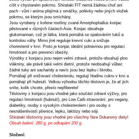
cítit v chystaném pokrmu. Shirataki FIT nemá žádnou chuť ani
pach - vůni i aróma přejímá z omáčky, polévky nebo jiných složek
pokrmu, se kterým jsou smíchány.
Jsou vyrobeny z kořene rostliny zvané Amorphophallus konjac
pěstované v různých částech Asie. Konjac obsahuje
glukomannan, což je látka, která pomáhá se spalováním tuků a
kontrolou váhy. Mimo jiné reguluje krevní cukr a snižuje
choresterol v krvi. Proto je konjac ideální potravinou pro regulaci
hmotnosti a pro prevenci obezity.
Výrobky z konjacu jsou nejen velmi zdravé, protože obsahují plno
vlákniny, ale právě také velmi dietní, protože neobsahují vůbec
žádné tuky ani sacharidy a navíc jsou bez lepku i škrobu.
Pomáhají při snižovaní cholesterolu, regulují hladinu cukru v krvi a
pomáhají při hubnutí. Velkou výhodou těchto těstovin je, že ať jich
sníte, kolik chcete, přesto nepřiberete!
Těstoviny z konjacu jsou vhodné jako součást zdravé výživy, pro
regulaci hmotnosti (hubnutí), pro Low Carb stravování, pro vegany,
diabetiky, osoby s vysokým cholesterolem i pro osoby s
nesnášenlivostí pšenice, lepku, laktózy nebo sóji.
Shirataki těstoviny jsou vhodné pro všechny fáze Dukanovy diety!
Obsah balení: 280 g, po odkapání 200 g.
Složení: