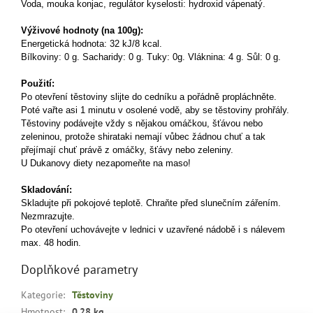
Voda, mouka konjac, regulátor kyselosti: hydroxid vápenatý.
Výživové hodnoty (na 100g):
Energetická hodnota: 32 kJ/8 kcal.
Bílkoviny: 0 g. Sacharidy: 0 g. Tuky: 0g. Vláknina: 4 g. Sůl: 0 g.
Použití:
Po otevření těstoviny slijte do cedníku a pořádně propláchněte.
Poté vařte asi 1 minutu v osolené vodě, aby se těstoviny prohřály.
Těstoviny podávejte vždy s nějakou omáčkou, šťávou nebo
zeleninou, protože shirataki nemají vůbec žádnou chuť a tak
přejímají chuť právě z omáčky, šťávy nebo zeleniny.
U Dukanovy diety nezapomeňte na maso!
Skladování:
Skladujte při pokojové teplotě. Chraňte před slunečním zářením.
Nezmrazujte.
Po otevření uchovávejte v lednici v uzavřené nádobě i s nálevem
max. 48 hodin.
Doplňkové parametry
Kategorie
:
Těstoviny
Hmotnost
:
0.28 kg