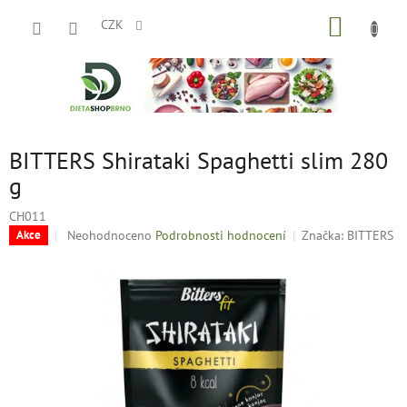
Přejít
NÁKUP
na
CZK
obsah
KOŠÍK
BITTERS Shirataki Spaghetti slim 280
g
CH011
Průměrné
Neohodnoceno
Podrobnosti hodnocení
Značka:
BITTERS
Akce
hodnocení
produktu
je
0,0
z
5
hvězdiček.