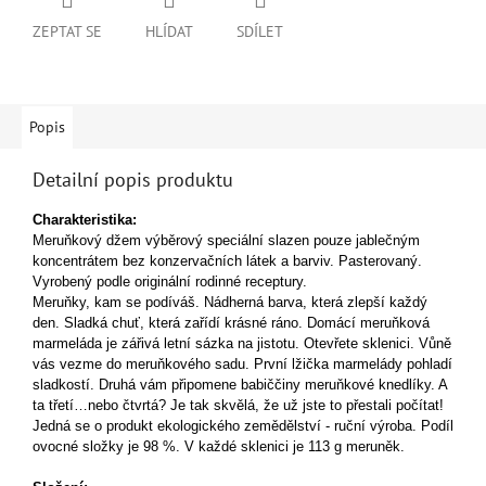
ZEPTAT SE
HLÍDAT
SDÍLET
Popis
Detailní popis produktu
Charakteristika:
Meruňkový džem výběrový speciální slazen pouze jablečným
koncentrátem bez konzervačních látek a barviv. Pasterovaný.
Vyrobený podle originální rodinné receptury.
Meruňky, kam se podíváš. Nádherná barva, která zlepší každý
den. Sladká chuť, která zařídí krásné ráno. Domácí meruňková
marmeláda je zářivá letní sázka na jistotu. Otevřete sklenici. Vůně
vás vezme do meruňkového sadu. První lžička marmelády pohladí
sladkostí. Druhá vám připomene babiččiny meruňkové knedlíky. A
ta třetí…nebo čtvrtá? Je tak skvělá, že už jste to přestali počítat!
Jedná se o produkt ekologického zemědělství - ruční výroba. Podíl
ovocné složky je 98 %. V každé sklenici je 113 g meruněk.