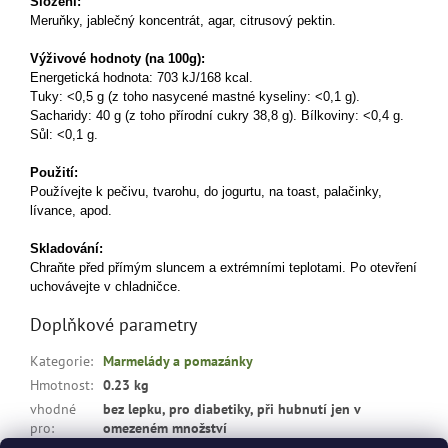
Složení:
Meruňky, jablečný koncentrát, agar, citrusový pektin.
Výživové hodnoty (na 100g):
Energetická hodnota: 703 kJ/168 kcal.
Tuky: <0,5 g (z toho nasycené mastné kyseliny: <0,1 g).
Sacharidy: 40 g (z toho přírodní cukry 38,8 g). Bílkoviny: <0,4 g.
Sůl: <0,1 g.
Použití:
Používejte k pečivu, tvarohu, do jogurtu, na toast, palačinky,
lívance, apod.
Skladování:
Chraňte před přímým sluncem a extrémními teplotami. Po otevření
uchovávejte v chladničce.
Doplňkové parametry
Kategorie
:
Marmelády a pomazánky
Hmotnost
:
0.23 kg
vhodné
bez lepku, pro diabetiky, při hubnutí jen v
pro
:
omezeném množství