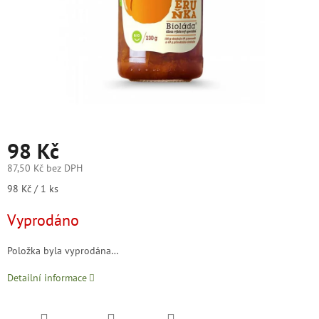
98 Kč
87,50 Kč bez DPH
Měrná
98 Kč / 1 ks
cena:
Vyprodáno
Položka byla vyprodána…
Detailní informace