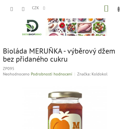
Přejít
NÁKUP
na
CZK
obsah
KOŠÍK
Bioláda MERUŇKA - výběrový džem
bez přidaného cukru
ZP095
Průměrné
Neohodnoceno
Podrobnosti hodnocení
Značka:
Koldokol
hodnocení
produktu
je
0,0
z
5
hvězdiček.