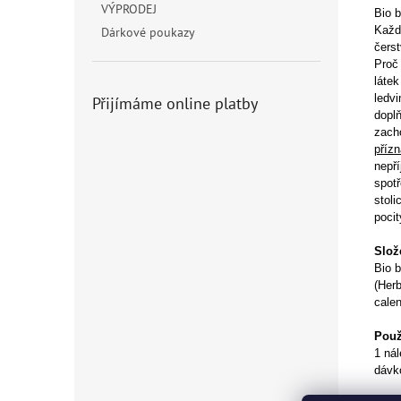
VÝPRODEJ
Bio b
Každý
Dárkové poukazy
čerst
Proč 
látek
ledvi
Přijímáme online platby
doplň
zacho
přízn
nepř
spotř
stoli
pocit
Slož
Bio b
(Herb
calen
Použi
1 nál
dávko