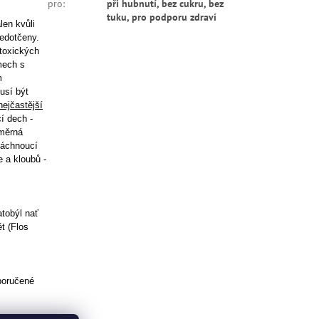
pro
:
při hubnutí, bez cukru, bez
tuku, pro podporu zdraví
len kvůli
nedotčeny.
 toxických
émech s
m
usí být
nejčastější
cí dech
-
dměrná
 páchnoucí
ře a kloubů
-
atobýl nať
t (Flos
oporučené