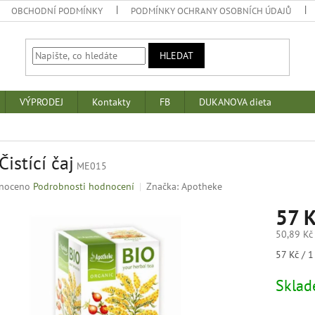
OBCHODNÍ PODMÍNKY
PODMÍNKY OCHRANY OSOBNÍCH ÚDAJŮ
HLEDAT
VÝPRODEJ
Kontakty
FB
DUKANOVA dieta
Čistící čaj
ME015
né
noceno
Podrobnosti hodnocení
Značka:
Apotheke
ní
57 
u
50,89 Kč
Měrná
57 Kč / 1
cena:
k.
Skla