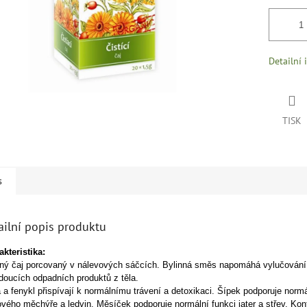
Detailní 
TISK
s
ailní popis produktu
kteristika:
nný čaj porcovaný v nálevových sáčcích. Bylinná směs napomáhá vylučování
doucích odpadních produktů z těla.
 a fenykl přispívají k normálnímu trávení a detoxikaci. Šípek podporuje normá
ého měchýře a ledvin. Měsíček podporuje normální funkci jater a střev.
Kon