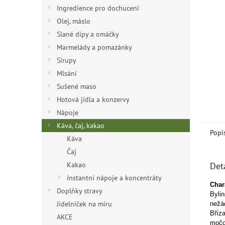
n
Ingredience pro dochucení
e
Olej, máslo
l
Slané dipy a omáčky
Marmelády a pomazánky
Sirupy
Mlsání
Sušené maso
Hotová jídla a konzervy
Nápoje
Káva, čaj, kakao
Popi
Káva
Čaj
Kakao
Det
Instantní nápoje a koncentráty
Chara
Doplňky stravy
Byli
Jídelníček na míru
nežá
Bříza
AKCE
močov