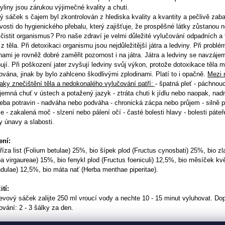
yliny jsou zárukou výjimečné kvality a chuti.
 sáček s čajem byl zkontrolován z hlediska kvality a kvantity a pečlivě zaba
vosti do hygienického přebalu, který zajišťuje, že prospěšné látky zůstanou 
čistit organismus? Pro naše zdraví je velmi důležité vylučování odpadních a
 z těla. Při detoxikaci organismu jsou nejdůležitější játra a ledviny. Při probl
nami je rovněž dobré zaměřit pozornost i na játra. Játra a ledviny se navzáje
ují. Při poškození jater zvyšují ledviny svůj výkon, protože dotoxikace těla m
vána, jinak by bylo zahlceno škodlivými zplodinami. Platí to i opačně.
Mezi 
aky znečištění těla a nedokonalého vylučování patří:
- špatná pleť
- páchnou
íjemná chuť v ústech a potažený jazyk
- ztráta chuti k jídlu nebo naopak, na
eba potravin
- nadváha nebo podváha
- chronická zácpa nebo průjem
- silně
ce
- zakalená moč
- slzení nebo pálení očí
- časté bolesti hlavy
- bolesti páte
y únavy a slabosti
.
ení:
říza list (Folium betulae) 25%, bio šípek plod (Fructus cynosbati) 25%, bio zl
a virgaureae) 15%, bio fenykl plod (Fructus foeniculi) 12,5%, bio měsíček kvě
dulae) 12,5%, bio máta nať (Herba menthae piperitae).
tí:
evový sáček zalijte 250 ml vroucí vody a nechte 10 - 15 minut vyluhovat. D
vání: 2 - 3 šálky za den.