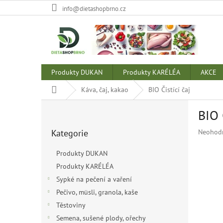
Přejít
info@dietashopbrno.cz
na
obsah
Produkty DUKAN
Produkty KARÉLÉA
AKCE
Domů
Káva, čaj, kakao
BIO Čistící čaj
P
BIO 
o
Přeskočit
s
Průměr
Kategorie
Neohod
kategorie
t
hodnoce
r
produkt
Produkty DUKAN
a
je
Produkty KARÉLÉA
n
0,0
z
Sypké na pečení a vaření
n
5
í
Pečivo, müsli, granola, kaše
hvězdiče
p
Těstoviny
a
Semena, sušené plody, ořechy