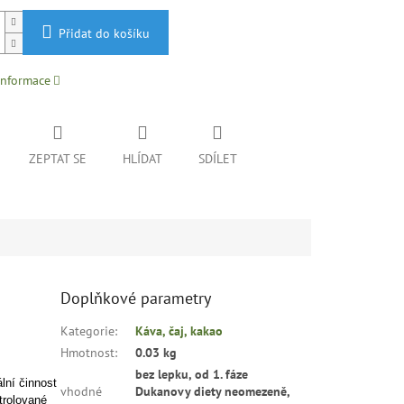
Přidat do košíku
informace
ZEPTAT SE
HLÍDAT
SDÍLET
Doplňkové parametry
Kategorie
:
Káva, čaj, kakao
Hmotnost
:
0.03 kg
bez lepku, od 1. fáze
lní činnost
vhodné
Dukanovy diety neomezeně,
trolované