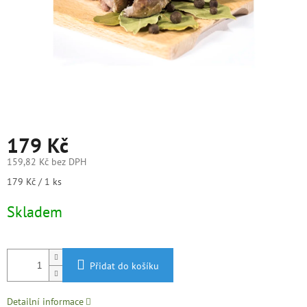
179 Kč
159,82 Kč bez DPH
Měrná
179 Kč / 1 ks
cena:
Skladem
Přidat do košíku
Detailní informace