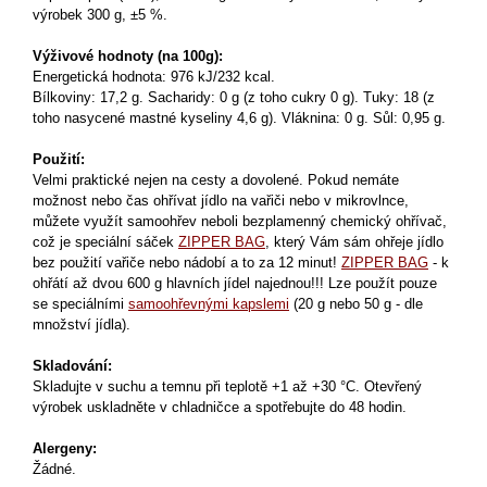
výrobek 300 g, ±5 %.
Výživové hodnoty (na 100g):
Energetická hodnota: 976 kJ/232 kcal.
Bílkoviny: 17,2 g. Sacharidy: 0 g (z toho cukry 0 g). Tuky: 18 (z
toho nasycené mastné kyseliny 4,6 g). Vláknina: 0 g. Sůl: 0,95 g.
Použití:
Velmi praktické nejen na cesty a dovolené. Pokud nemáte
možnost nebo čas ohřívat jídlo na vařiči nebo v mikrovlnce,
můžete využít samoohřev neboli bezplamenný chemický ohřívač,
což je speciální sáček
ZIPPER BAG
, který Vám sám ohřeje jídlo
bez použití vařiče nebo nádobí a to za 12 minut!
ZIPPER BAG
- k
ohřátí až dvou 600 g hlavních jídel najednou!!! Lze použít pouze
se speciálními
samoohřevnými kapslemi
(20 g nebo 50 g - dle
množství jídla).
Skladování:
Skladujte v suchu a temnu při teplotě +1 až +30 °C. Otevřený
výrobek uskladněte v chladničce a spotřebujte do 48 hodin.
Alergeny:
Žádné.