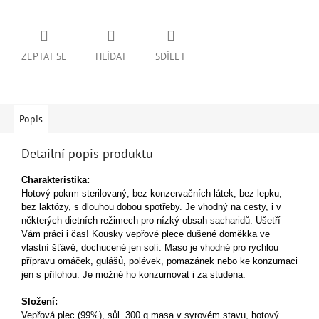
ZEPTAT SE
HLÍDAT
SDÍLET
Popis
Detailní popis produktu
Charakteristika:
Hotový pokrm sterilovaný, bez konzervačních látek, bez lepku,
bez laktózy, s dlouhou dobou spotřeby. Je vhodný na cesty, i v
některých dietních režimech pro nízký obsah sacharidů. Ušetří
Vám práci i čas!
Kousky vepřové plece dušené doměkka ve
vlastní šťávě, dochucené jen solí.
Maso je vhodné pro rychlou
přípravu omáček, gulášů, polévek, pomazánek nebo ke konzumaci
jen s přílohou. Je možné ho konzumovat i za studena.
Složení:
Vepřová plec (99%), sůl.
300 g masa v syrovém stavu, hotový